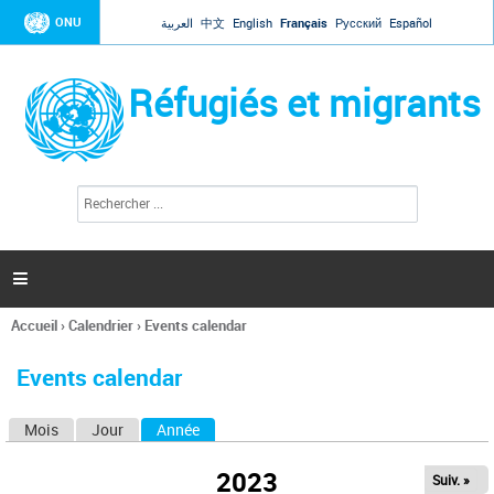
Jump to navigation
ONU
العربية
中文
English
Français
Русский
Español
Réfugiés et migrants
R
F
e
o
c
r
h
e
m
r

u
c
l
h
Accueil
›
Calendrier
›
Events calendar
a
e
Vous
r
i
êtes
r
Events calendar
ici
e
d
Mois
Jour
Année
(onglet actif)
O
e
r
n
e
2023
Suiv. »
g