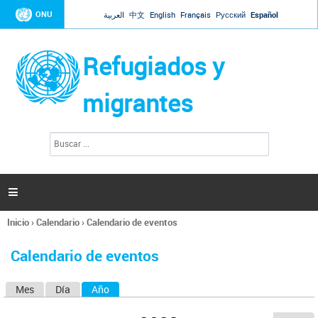
Jump to navigation
ONU
العربية
中文
English
Français
Русский
Español
Refugiados y
migrantes
B
F
u
o
s
r
c
a
m
r

u
l
Inicio
›
Calendario
›
Calendario de eventos
a
Se
r
encuentra
i
Calendario de eventos
usted
o
aquí
d
Mes
Día
Año
(solapa activa)
S
e
b
o