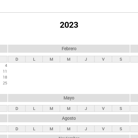
2023
Febrero
D
L
M
M
J
V
S
4
11
18
25
Mayo
D
L
M
M
J
V
S
Agosto
D
L
M
M
J
V
S