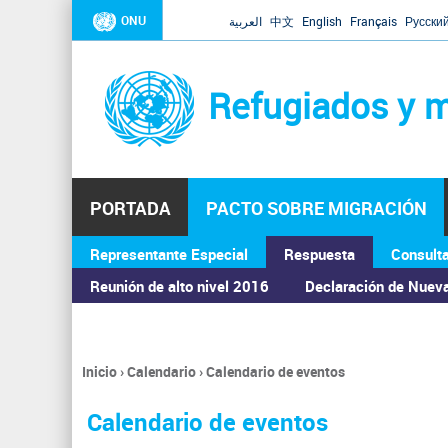
ONU
العربية
中文
English
Français
Русски
Refugiados y m
PORTADA
PACTO SOBRE MIGRACIÓN
Representante Especial
Respuesta
Consult
ASAMBLEA GENERAL
Reunión de alto nivel 2016
Declaración de Nuev
Inicio
›
Calendario
›
Calendario de eventos
Se
encuentra
Calendario de eventos
usted