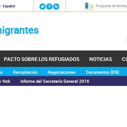
Jump to navigation
Programa de las Nac
й
Español
igrantes
PACTO SOBRE LOS REFUGIADOS
NOTICIAS
C
as
Recopilación
Negociaciones
Documentos [EN]
a York
Informe del Secretario General 2016