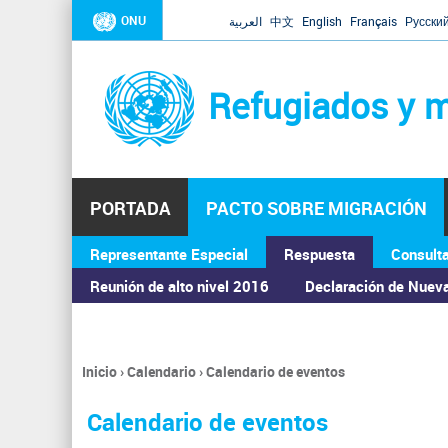
ONU
العربية
中文
English
Français
Русски
Refugiados y m
PORTADA
PACTO SOBRE MIGRACIÓN
Representante Especial
Respuesta
Consult
ASAMBLEA GENERAL
Reunión de alto nivel 2016
Declaración de Nuev
Inicio
›
Calendario
›
Calendario de eventos
Se
encuentra
Calendario de eventos
usted