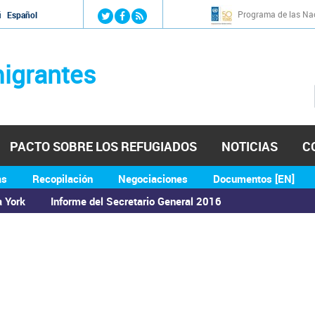
Jump to navigation
Programa de las Nac
й
Español
igrantes
PACTO SOBRE LOS REFUGIADOS
NOTICIAS
C
as
Recopilación
Negociaciones
Documentos [EN]
a York
Informe del Secretario General 2016