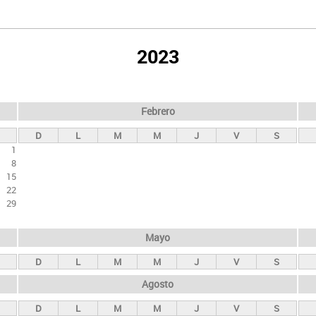
2023
Febrero
D
L
M
M
J
V
S
1
8
15
22
29
Mayo
D
L
M
M
J
V
S
Agosto
D
L
M
M
J
V
S