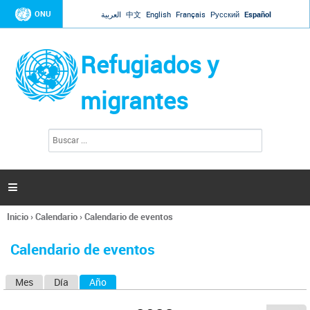
Jump to navigation
ONU
العربية
中文
English
Français
Русский
Español
Refugiados y
migrantes
B
F
u
o
s
r
c
a
m
r

u
l
Inicio
›
Calendario
›
Calendario de eventos
a
Se
r
encuentra
i
Calendario de eventos
usted
o
aquí
d
Mes
Día
Año
(solapa activa)
S
e
b
o