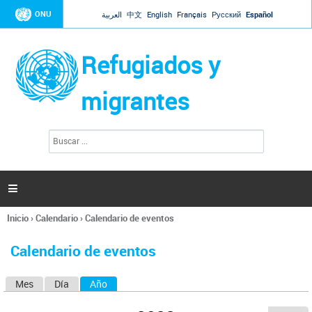
Jump to navigation
ONU
العربية
中文
English
Français
Русский
Español
Refugiados y
migrantes
B
F
u
o
s
r
c
a
m
r

u
l
Inicio
›
Calendario
›
Calendario de eventos
a
Se
r
encuentra
i
Calendario de eventos
usted
o
aquí
d
Mes
Día
Año
(solapa activa)
S
e
b
o