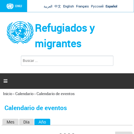
Jump to navigation
ONU
العربية
中文
English
Français
Русский
Español
Refugiados y
migrantes
B
F
u
o
s
r
c
a
m
r

u
l
Inicio
›
Calendario
›
Calendario de eventos
a
Se
r
encuentra
i
Calendario de eventos
usted
o
aquí
d
Mes
Día
Año
(solapa activa)
S
e
b
o