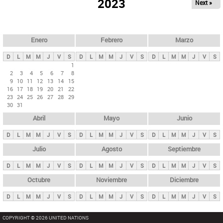
ú
2023
Next »
l
s
a
q
p
u
e
a
Enero
Febrero
Marzo
d
s
a
D
L
M
M
J
V
S
D
L
M
M
J
V
S
D
L
M
M
J
V
S
p
1
2
3
4
5
6
7
8
r
9
10
11
12
13
14
15
i
16
17
18
19
20
21
22
23
24
25
26
27
28
29
n
30
31
c
Abril
Mayo
Junio
i
p
D
L
M
M
J
V
S
D
L
M
M
J
V
S
D
L
M
M
J
V
S
a
Julio
Agosto
Septiembre
l
D
L
M
M
J
V
S
D
L
M
M
J
V
S
D
L
M
M
J
V
S
e
Octubre
Noviembre
Diciembre
s
D
L
M
M
J
V
S
D
L
M
M
J
V
S
D
L
M
M
J
V
S
COPYRIGHT © 2026 UNITED NATIONS