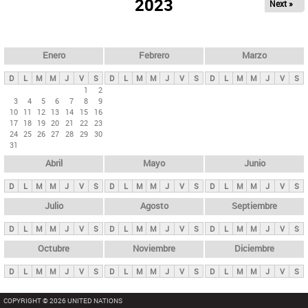
ú
2023
Next »
l
s
a
q
p
u
e
a
Enero
Febrero
Marzo
d
s
a
D
L
M
M
J
V
S
D
L
M
M
J
V
S
D
L
M
M
J
V
S
p
1
2
3
4
5
6
7
8
9
r
10
11
12
13
14
15
16
i
17
18
19
20
21
22
23
24
25
26
27
28
29
30
n
31
c
Abril
Mayo
Junio
i
p
D
L
M
M
J
V
S
D
L
M
M
J
V
S
D
L
M
M
J
V
S
a
Julio
Agosto
Septiembre
l
D
L
M
M
J
V
S
D
L
M
M
J
V
S
D
L
M
M
J
V
S
e
Octubre
Noviembre
Diciembre
s
D
L
M
M
J
V
S
D
L
M
M
J
V
S
D
L
M
M
J
V
S
COPYRIGHT © 2026 UNITED NATIONS