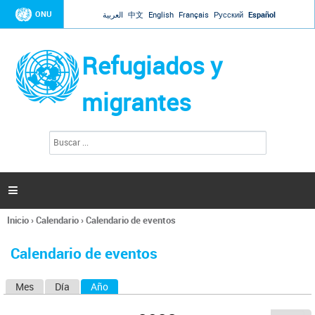
Jump to navigation
ONU
العربية
中文
English
Français
Русский
Español
Refugiados y
migrantes
B
F
u
o
s
r
c
a
m
r

u
l
Inicio
›
Calendario
›
Calendario de eventos
a
Se
r
encuentra
i
Calendario de eventos
usted
o
aquí
d
Mes
Día
Año
(solapa activa)
S
e
b
o