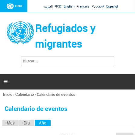
Jump to navigation
ONU
العربية
中文
English
Français
Русский
Español
Refugiados y
migrantes
B
F
u
o
s
r
c
a
m
r

u
l
Inicio
›
Calendario
›
Calendario de eventos
a
Se
r
encuentra
i
Calendario de eventos
usted
o
aquí
d
Mes
Día
Año
(solapa activa)
S
e
b
o