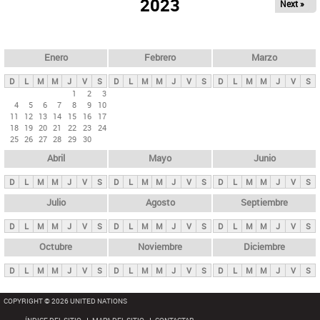
ú
2023
Next »
l
s
a
q
p
u
e
a
Enero
Febrero
Marzo
d
s
a
D
L
M
M
J
V
S
D
L
M
M
J
V
S
D
L
M
M
J
V
S
p
1
2
3
4
5
6
7
8
9
10
r
11
12
13
14
15
16
17
i
18
19
20
21
22
23
24
25
26
27
28
29
30
n
Abril
Mayo
Junio
c
i
D
L
M
M
J
V
S
D
L
M
M
J
V
S
D
L
M
M
J
V
S
p
Julio
Agosto
Septiembre
a
D
L
M
M
J
V
S
D
L
M
M
J
V
S
D
L
M
M
J
V
S
l
e
Octubre
Noviembre
Diciembre
s
D
L
M
M
J
V
S
D
L
M
M
J
V
S
D
L
M
M
J
V
S
COPYRIGHT © 2026 UNITED NATIONS