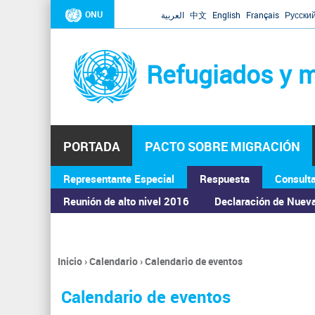
ONU
العربية
中文
English
Français
Русски
Refugiados y m
PORTADA
PACTO SOBRE MIGRACIÓN
Representante Especial
Respuesta
Consult
ASAMBLEA GENERAL
Reunión de alto nivel 2016
Declaración de Nuev
Inicio
›
Calendario
›
Calendario de eventos
Se
encuentra
Calendario de eventos
usted