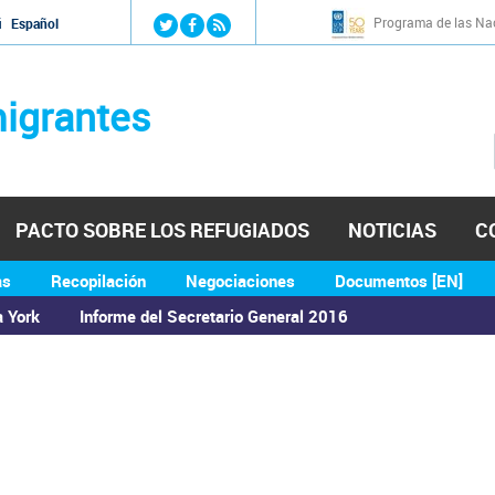
Jump to navigation
Programa de las Nac
й
Español
igrantes
PACTO SOBRE LOS REFUGIADOS
NOTICIAS
C
as
Recopilación
Negociaciones
Documentos [EN]
a York
Informe del Secretario General 2016