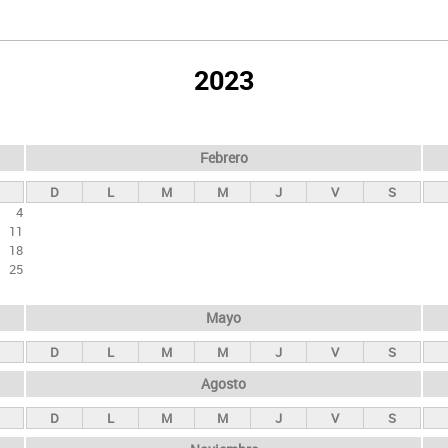
2023
Febrero
D
L
M
M
J
V
S
4
11
18
25
Mayo
D
L
M
M
J
V
S
Agosto
D
L
M
M
J
V
S