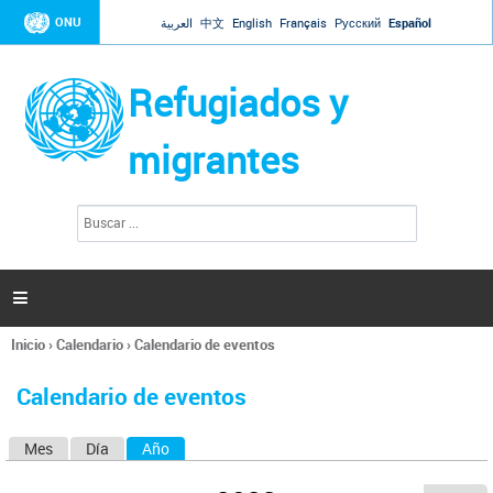
Jump to navigation
ONU
العربية
中文
English
Français
Русский
Español
Refugiados y
migrantes
B
F
u
o
s
r
c
a
m
r

u
l
Inicio
›
Calendario
›
Calendario de eventos
a
Se
r
encuentra
i
Calendario de eventos
usted
o
aquí
d
Mes
Día
Año
(solapa activa)
S
e
b
o