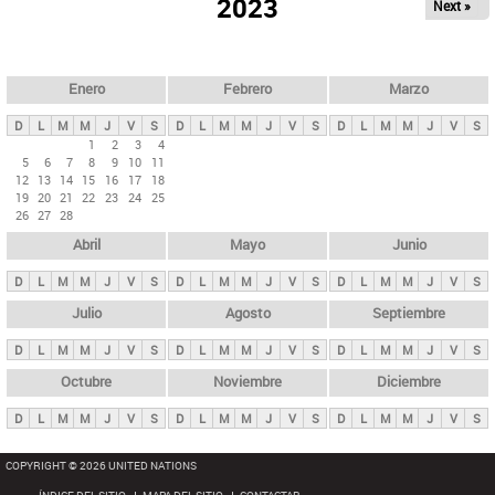
ú
2023
Next »
l
s
a
q
p
u
e
a
Enero
Febrero
Marzo
d
s
a
D
L
M
M
J
V
S
D
L
M
M
J
V
S
D
L
M
M
J
V
S
p
1
2
3
4
5
6
7
8
9
10
11
r
12
13
14
15
16
17
18
i
19
20
21
22
23
24
25
26
27
28
n
Abril
Mayo
Junio
c
i
D
L
M
M
J
V
S
D
L
M
M
J
V
S
D
L
M
M
J
V
S
p
Julio
Agosto
Septiembre
a
D
L
M
M
J
V
S
D
L
M
M
J
V
S
D
L
M
M
J
V
S
l
e
Octubre
Noviembre
Diciembre
s
D
L
M
M
J
V
S
D
L
M
M
J
V
S
D
L
M
M
J
V
S
COPYRIGHT © 2026 UNITED NATIONS