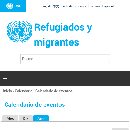
Jump to navigation
ONU
العربية
中文
English
Français
Русский
Español
Refugiados y
migrantes
B
F
u
o
s
r
c
a
m
r

u
l
Inicio
›
Calendario
›
Calendario de eventos
a
Se
r
encuentra
i
Calendario de eventos
usted
o
aquí
d
Mes
Día
Año
(solapa activa)
S
e
b
o