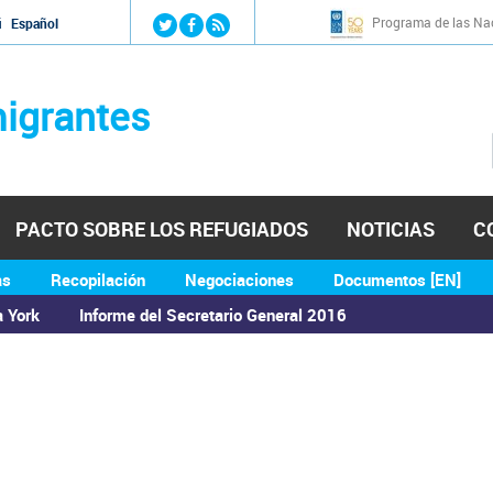
Jump to navigation
Programa de las Nac
й
Español
igrantes
PACTO SOBRE LOS REFUGIADOS
NOTICIAS
C
as
Recopilación
Negociaciones
Documentos [EN]
a York
Informe del Secretario General 2016