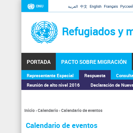
ONU
العربية
中文
English
Français
Русски
Refugiados y m
PORTADA
PACTO SOBRE MIGRACIÓN
Representante Especial
Respuesta
Consult
ASAMBLEA GENERAL
Reunión de alto nivel 2016
Declaración de Nuev
Inicio
›
Calendario
›
Calendario de eventos
Se
encuentra
Calendario de eventos
usted