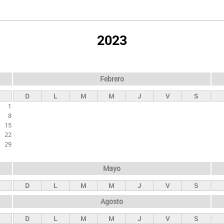
2023
Febrero
D
L
M
M
J
V
S
1
8
15
22
29
Mayo
D
L
M
M
J
V
S
Agosto
D
L
M
M
J
V
S