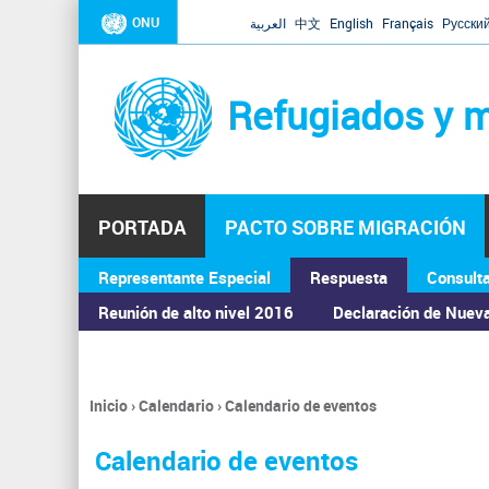
ONU
العربية
中文
English
Français
Русски
Refugiados y m
PORTADA
PACTO SOBRE MIGRACIÓN
Representante Especial
Respuesta
Consult
ASAMBLEA GENERAL
Reunión de alto nivel 2016
Declaración de Nuev
Inicio
›
Calendario
›
Calendario de eventos
Se
encuentra
Calendario de eventos
usted