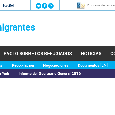
Jump to navigation
Programa de las Nac
й
Español
igrantes
PACTO SOBRE LOS REFUGIADOS
NOTICIAS
C
as
Recopilación
Negociaciones
Documentos [EN]
a York
Informe del Secretario General 2016