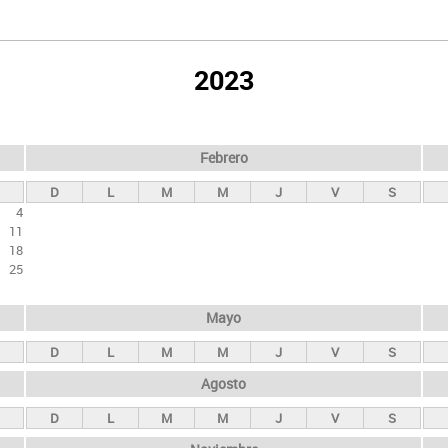
2023
Febrero
D
L
M
M
J
V
S
4
11
18
25
Mayo
D
L
M
M
J
V
S
Agosto
D
L
M
M
J
V
S