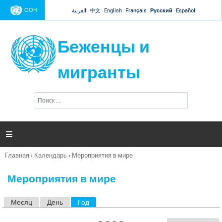
Jump to navigation
ООН
العربية
中文
English
Français
Русский
Español
Беженцы и
мигранты
П
Ф
о
о
и
р
с
к
м

а
п
Главная
›
Календарь
›
Мероприятия в мире
о
Вы
и
здесь
с
Мероприятия в мире
к
а
Месяц
День
Год
(активная вкладка)
Г
л