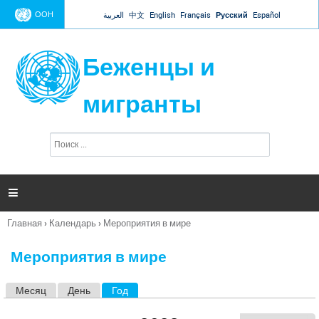
Jump to navigation
ООН
العربية
中文
English
Français
Русский
Español
Беженцы и
мигранты
П
Ф
о
о
и
р
с
к
м

а
п
Главная
›
Календарь
›
Мероприятия в мире
о
Вы
и
здесь
с
Мероприятия в мире
к
а
Месяц
День
Год
(активная вкладка)
Г
л