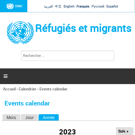
Jump to navigation
ONU
العربية
中文
English
Français
Русский
Español
Réfugiés et migrants
R
F
e
o
c
r
h
e
m
r

u
c
l
h
Accueil
›
Calendrier
›
Events calendar
a
e
Vous
r
i
êtes
r
Events calendar
ici
e
d
Mois
Jour
Année
(onglet actif)
O
e
r
n
e
2023
Suiv. »
g