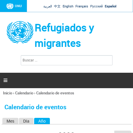
Jump to navigation
ONU
العربية
中文
English
Français
Русский
Español
Refugiados y
migrantes
B
F
u
o
s
r
c
a
m
r

u
l
Inicio
›
Calendario
›
Calendario de eventos
a
Se
r
encuentra
i
Calendario de eventos
usted
o
aquí
d
Mes
Día
Año
(solapa activa)
S
e
b
o