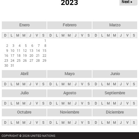
ú
2023
Next »
l
s
a
q
p
u
e
a
Enero
Febrero
Marzo
d
s
a
D
L
M
M
J
V
S
D
L
M
M
J
V
S
D
L
M
M
J
V
S
p
1
2
3
4
5
6
7
8
r
9
10
11
12
13
14
15
i
16
17
18
19
20
21
22
23
24
25
26
27
28
29
n
30
31
c
Abril
Mayo
Junio
i
p
D
L
M
M
J
V
S
D
L
M
M
J
V
S
D
L
M
M
J
V
S
a
Julio
Agosto
Septiembre
l
D
L
M
M
J
V
S
D
L
M
M
J
V
S
D
L
M
M
J
V
S
e
Octubre
Noviembre
Diciembre
s
D
L
M
M
J
V
S
D
L
M
M
J
V
S
D
L
M
M
J
V
S
COPYRIGHT © 2026 UNITED NATIONS