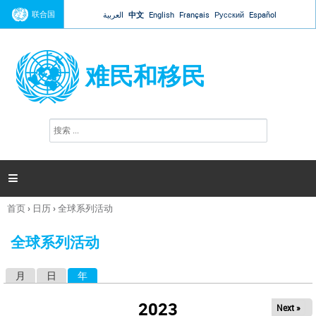
Jump to navigation
联合国
العربية
中文
English
Français
Русский
Español
难民和移民
搜
搜
索
索
表
单

首页
›
日历
›
全球系列活动
你
在
全球系列活动
这
里
月
日
年
（活动标签）
主
标
2023
Next »
签