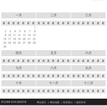
一月
二月
三月
星
星
星
星
星
星
星
星
星
星
星
星
星
星
星
星
星
星
星
星
星
1
2
3
4
5
6
7
8
9
10
11
12
13
14
15
16
17
18
19
20
21
22
23
24
25
26
27
28
29
30
四月
五月
六月
星
星
星
星
星
星
星
星
星
星
星
星
星
星
星
星
星
星
星
星
星
七月
八月
九月
星
星
星
星
星
星
星
星
星
星
星
星
星
星
星
星
星
星
星
星
星
十月
十一月
十二月
星
星
星
星
星
星
星
星
星
星
星
星
星
星
星
星
星
星
星
星
星
联合国© 2026 版权所有
网址索引
网站地图
联系我们
版权所有