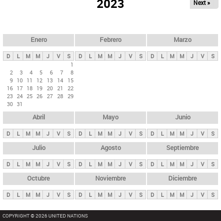
ú
2023
Next »
l
s
a
q
p
u
e
a
Enero
Febrero
Marzo
d
s
a
D
L
M
M
J
V
S
D
L
M
M
J
V
S
D
L
M
M
J
V
S
p
1
2
3
4
5
6
7
8
r
9
10
11
12
13
14
15
i
16
17
18
19
20
21
22
23
24
25
26
27
28
29
n
30
31
c
Abril
Mayo
Junio
i
p
D
L
M
M
J
V
S
D
L
M
M
J
V
S
D
L
M
M
J
V
S
a
Julio
Agosto
Septiembre
l
D
L
M
M
J
V
S
D
L
M
M
J
V
S
D
L
M
M
J
V
S
e
Octubre
Noviembre
Diciembre
s
D
L
M
M
J
V
S
D
L
M
M
J
V
S
D
L
M
M
J
V
S
COPYRIGHT © 2026 UNITED NATIONS