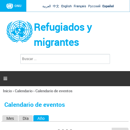
Jump to navigation
ONU
العربية
中文
English
Français
Русский
Español
Refugiados y
migrantes
B
F
u
o
s
r
c
a
m
r

u
l
Inicio
›
Calendario
›
Calendario de eventos
a
Se
r
encuentra
i
Calendario de eventos
usted
o
aquí
d
Mes
Día
Año
(solapa activa)
S
e
b
o