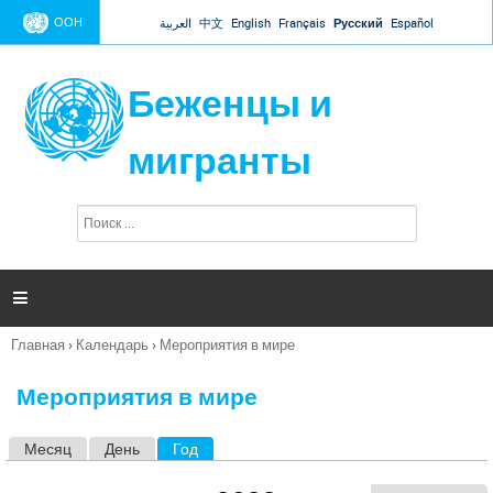
Jump to navigation
ООН
العربية
中文
English
Français
Русский
Español
Беженцы и
мигранты
П
Ф
о
о
и
р
с
к
м

а
п
Главная
›
Календарь
›
Мероприятия в мире
о
Вы
и
здесь
с
Мероприятия в мире
к
а
Месяц
День
Год
(активная вкладка)
Г
л