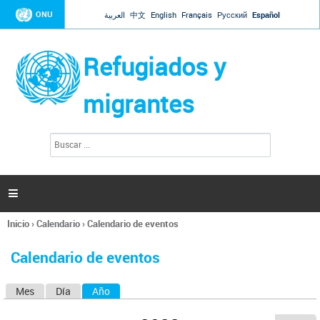
Jump to navigation
ONU
العربية
中文
English
Français
Русский
Español
Refugiados y
migrantes
B
F
u
o
s
r
c
a
m
r

u
l
Inicio
›
Calendario
›
Calendario de eventos
a
Se
r
encuentra
i
Calendario de eventos
usted
o
aquí
d
Mes
Día
Año
(solapa activa)
S
e
b
o