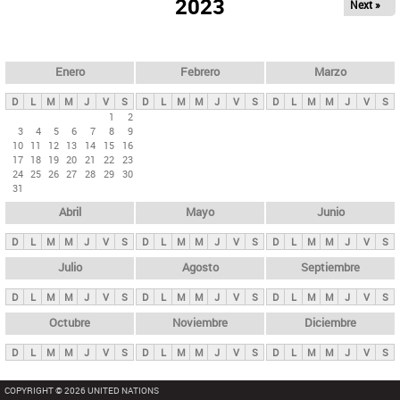
ú
2023
Next »
l
s
a
q
p
u
e
a
Enero
Febrero
Marzo
d
s
a
D
L
M
M
J
V
S
D
L
M
M
J
V
S
D
L
M
M
J
V
S
p
1
2
3
4
5
6
7
8
9
r
10
11
12
13
14
15
16
i
17
18
19
20
21
22
23
24
25
26
27
28
29
30
n
31
c
Abril
Mayo
Junio
i
p
D
L
M
M
J
V
S
D
L
M
M
J
V
S
D
L
M
M
J
V
S
a
Julio
Agosto
Septiembre
l
D
L
M
M
J
V
S
D
L
M
M
J
V
S
D
L
M
M
J
V
S
e
Octubre
Noviembre
Diciembre
s
D
L
M
M
J
V
S
D
L
M
M
J
V
S
D
L
M
M
J
V
S
COPYRIGHT © 2026 UNITED NATIONS