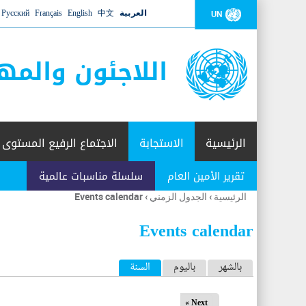
العربية
中文
English
Français
Русский
UN
اللاجئون والمه
الرئيسية
الاستجابة
الاجتماع الرفيع المستوى
تقرير الأمين العام
سلسلة مناسبات عالمية
الرئيسية
›
الجدول الزمني
›
Events calendar
أنت
هنا
Events calendar
ا
بالشهر
باليوم
السنة
(علامة التبويب النشطة)
ل
Next »