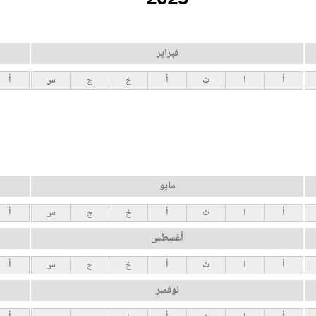
فبراير
أ
ا
ث
أ
خ
ج
س
أ
مايو
أ
ا
ث
أ
خ
ج
س
أ
أغسطس
أ
ا
ث
أ
خ
ج
س
أ
نوفمبر