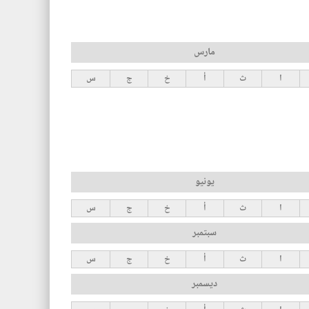
مارس
ا
ث
أ
خ
ج
س
يونيو
ا
ث
أ
خ
ج
س
سبتمبر
ا
ث
أ
خ
ج
س
ديسمبر