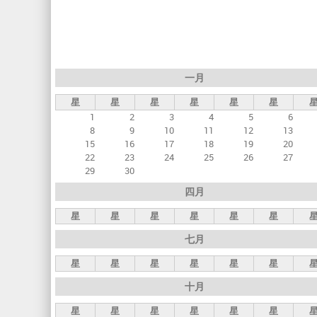
标
签
一月
星
星
星
星
星
星
1
2
3
4
5
6
8
9
10
11
12
13
15
16
17
18
19
20
22
23
24
25
26
27
29
30
四月
星
星
星
星
星
星
七月
星
星
星
星
星
星
十月
星
星
星
星
星
星