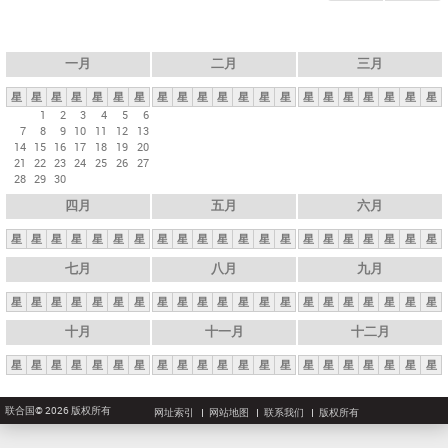
一月
二月
三月
星
星
星
星
星
星
星
星
星
星
星
星
星
星
星
星
星
星
星
星
星
1
2
3
4
5
6
7
8
9
10
11
12
13
14
15
16
17
18
19
20
21
22
23
24
25
26
27
28
29
30
四月
五月
六月
星
星
星
星
星
星
星
星
星
星
星
星
星
星
星
星
星
星
星
星
星
七月
八月
九月
星
星
星
星
星
星
星
星
星
星
星
星
星
星
星
星
星
星
星
星
星
十月
十一月
十二月
星
星
星
星
星
星
星
星
星
星
星
星
星
星
星
星
星
星
星
星
星
联合国© 2026 版权所有
网址索引
网站地图
联系我们
版权所有