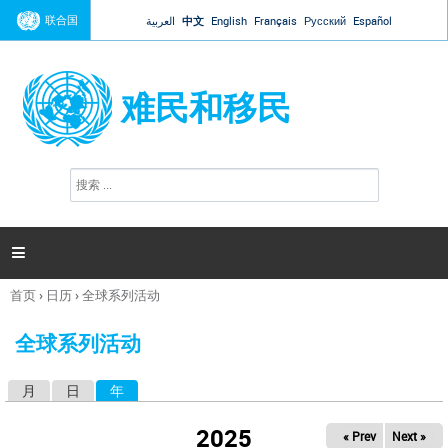
Jump to navigation
联合国
العربية
中文
English
Français
Русский
Español
难民和移民
搜
搜
索
索
表
单

首页
›
日历
›
全球系列活动
你
在
全球系列活动
这
里
月
日
年
（活动标签）
主
标
2025
« Prev
Next »
签