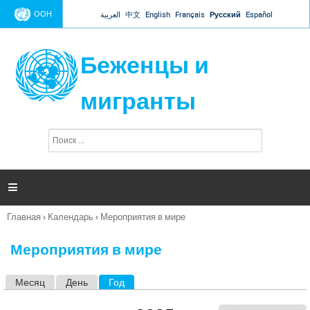
Jump to navigation
ООН
العربية
中文
English
Français
Русский
Español
Беженцы и
мигранты
П
Ф
о
о
и
р
с
к
м

а
п
Главная
›
Календарь
›
Мероприятия в мире
о
Вы
и
здесь
с
Мероприятия в мире
к
а
Месяц
День
Год
(активная вкладка)
Г
л