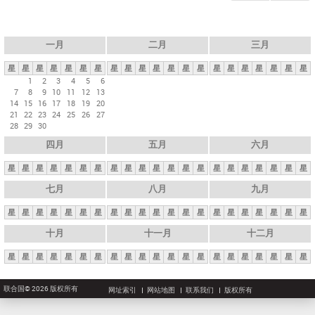
一月
二月
三月
星
星
星
星
星
星
星
星
星
星
星
星
星
星
星
星
星
星
星
星
星
1
2
3
4
5
6
7
8
9
10
11
12
13
14
15
16
17
18
19
20
21
22
23
24
25
26
27
28
29
30
四月
五月
六月
星
星
星
星
星
星
星
星
星
星
星
星
星
星
星
星
星
星
星
星
星
七月
八月
九月
星
星
星
星
星
星
星
星
星
星
星
星
星
星
星
星
星
星
星
星
星
十月
十一月
十二月
星
星
星
星
星
星
星
星
星
星
星
星
星
星
星
星
星
星
星
星
星
联合国© 2026 版权所有
网址索引
网站地图
联系我们
版权所有