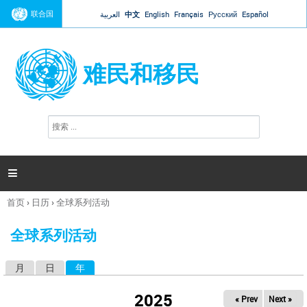
Jump to navigation
联合国
العربية
中文
English
Français
Русский
Español
难民和移民
搜
搜
索
索
表
单

首页
›
日历
›
全球系列活动
你
在
全球系列活动
这
里
月
日
年
（活动标签）
主
标
2025
« Prev
Next »
签