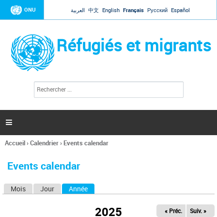
Jump to navigation
ONU
العربية
中文
English
Français
Русский
Español
Réfugiés et migrants
R
F
e
o
c
r
h
e
m
r

u
c
l
h
Accueil
›
Calendrier
›
Events calendar
a
e
Vous
r
i
êtes
r
Events calendar
ici
e
d
Mois
Jour
Année
(onglet actif)
O
e
r
n
e
2025
« Préc.
Suiv. »
g