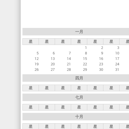
标
签
一月
星
星
星
星
星
星
1
2
3
5
6
7
8
9
10
12
13
14
15
16
17
19
20
21
22
23
24
26
27
28
29
30
31
四月
星
星
星
星
星
星
七月
星
星
星
星
星
星
十月
星
星
星
星
星
星