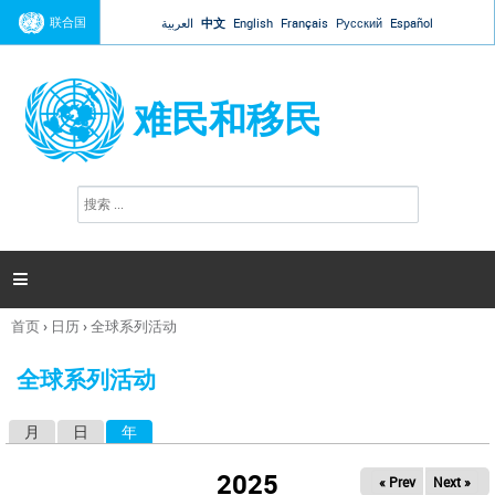
Jump to navigation
联合国
العربية
中文
English
Français
Русский
Español
难民和移民
搜
搜
索
索
表
单

首页
›
日历
›
全球系列活动
你
在
全球系列活动
这
里
月
日
年
（活动标签）
主
标
2025
« Prev
Next »
签