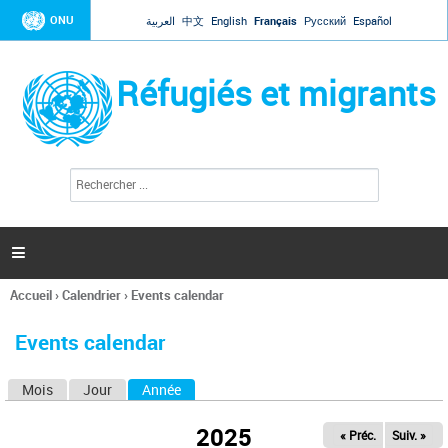
Jump to navigation
ONU
العربية
中文
English
Français
Русский
Español
Réfugiés et migrants
R
F
e
o
c
r
h
e
m
r

u
c
l
h
Accueil
›
Calendrier
›
Events calendar
a
e
Vous
r
i
êtes
r
Events calendar
ici
e
d
Mois
Jour
Année
(onglet actif)
O
e
r
n
e
2025
« Préc.
Suiv. »
g