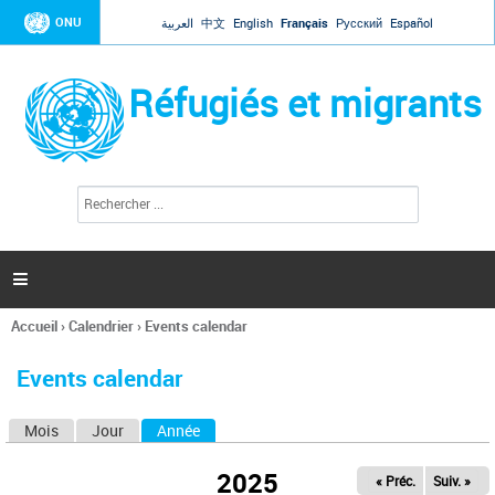
Jump to navigation
ONU
العربية
中文
English
Français
Русский
Español
Réfugiés et migrants
R
F
e
o
c
r
h
e
m
r

u
c
l
h
Accueil
›
Calendrier
›
Events calendar
a
e
Vous
r
i
êtes
r
Events calendar
ici
e
d
Mois
Jour
Année
(onglet actif)
O
e
r
n
e
2025
« Préc.
Suiv. »
g