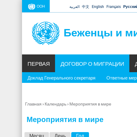
ООН
العربية
中文
English
Français
Русски
Беженцы и м
ПЕРВАЯ
ДОГОВОР О МИГРАЦИИ
Доклад Генерального секретаря
Ответные ме
Главная
›
Календарь
›
Мероприятия в мире
Вы
здесь
Мероприятия в мире
Г
Месяц
День
Год
(активная вкладка)