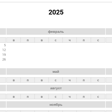
2025
февраль
в
п
в
с
ч
п
с
5
12
19
26
май
в
п
в
с
ч
п
с
август
в
п
в
с
ч
п
с
ноябрь