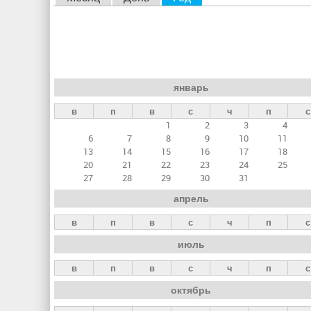
л
а
в
н
январь
ы
в
п
в
с
ч
п
с
е
1
2
3
4
в
6
7
8
9
10
11
к
13
14
15
16
17
18
20
21
22
23
24
25
л
27
28
29
30
31
а
апрель
д
в
п
в
с
ч
п
с
к
июль
и
в
п
в
с
ч
п
с
октябрь