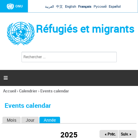
Jump to navigation
ONU
العربية
中文
English
Français
Русский
Español
Réfugiés et migrants
R
F
e
o
c
r
h
e
m
r

u
c
l
h
Accueil
›
Calendrier
›
Events calendar
a
e
Vous
r
i
êtes
r
Events calendar
ici
e
d
Mois
Jour
Année
(onglet actif)
O
e
r
n
e
2025
« Préc.
Suiv. »
g