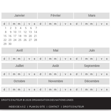
c
l
h
e
e
r
t
Janvier
Février
Mars
c
s
h
d
l
m
m
j
v
s
d
l
m
m
j
v
s
d
l
m
m
j
v
s
p
1
2
3
4
5
6
7
e
8
9
10
11
12
13
14
r
15
16
17
18
19
20
21
i
22
23
24
25
26
27
28
29
30
n
Avril
Mai
Juin
c
i
d
l
m
m
j
v
s
d
l
m
m
j
v
s
d
l
m
m
j
v
s
p
Juillet
Août
Septembre
a
d
l
m
m
j
v
s
d
l
m
m
j
v
s
d
l
m
m
j
v
s
u
x
Octobre
Novembre
Décembre
d
l
m
m
j
v
s
d
l
m
m
j
v
s
d
l
m
m
j
v
s
DROITS D'AUTEUR © 2026 ORGANISATION DES NATIONS UNIES
INDEX DE A À Z
PLAN DU SITE
CONTACT
DROITS D'AUTEUR