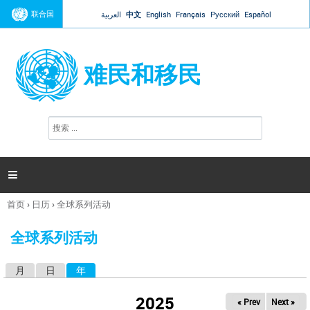
Jump to navigation
联合国
العربية
中文
English
Français
Русский
Español
难民和移民
搜
搜
索
索
表
单

首页
›
日历
›
全球系列活动
你
在
全球系列活动
这
里
月
日
年
（活动标签）
主
标
2025
« Prev
Next »
签