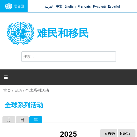
Jump to navigation
联合国
العربية
中文
English
Français
Русский
Español
难民和移民
搜
搜
索
索
表
单

首页
›
日历
›
全球系列活动
你
在
全球系列活动
这
里
月
日
年
（活动标签）
主
标
2025
« Prev
Next »
签