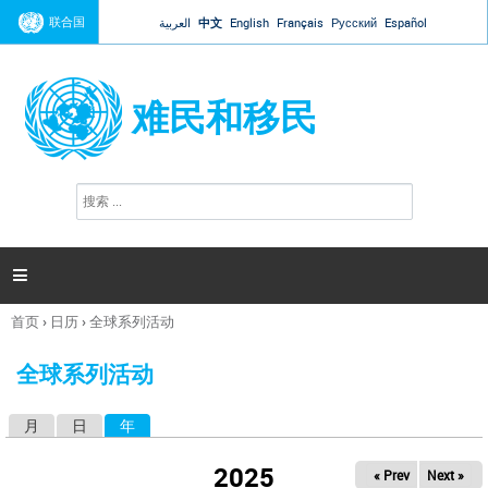
Jump to navigation
联合国
العربية
中文
English
Français
Русский
Español
难民和移民
搜
搜
索
索
表
单

首页
›
日历
›
全球系列活动
你
在
全球系列活动
这
里
月
日
年
（活动标签）
主
标
2025
« Prev
Next »
签