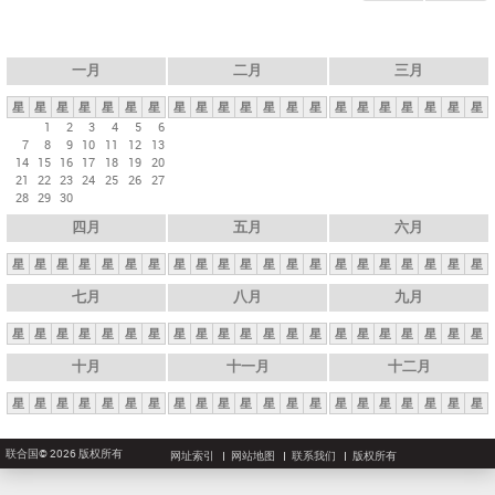
一月
二月
三月
星
星
星
星
星
星
星
星
星
星
星
星
星
星
星
星
星
星
星
星
星
1
2
3
4
5
6
7
8
9
10
11
12
13
14
15
16
17
18
19
20
21
22
23
24
25
26
27
28
29
30
四月
五月
六月
星
星
星
星
星
星
星
星
星
星
星
星
星
星
星
星
星
星
星
星
星
七月
八月
九月
星
星
星
星
星
星
星
星
星
星
星
星
星
星
星
星
星
星
星
星
星
十月
十一月
十二月
星
星
星
星
星
星
星
星
星
星
星
星
星
星
星
星
星
星
星
星
星
联合国© 2026 版权所有
网址索引
网站地图
联系我们
版权所有