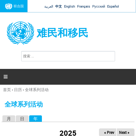
Jump to navigation
联合国
العربية
中文
English
Français
Русский
Español
难民和移民
搜
搜
索
索
表
单

首页
›
日历
›
全球系列活动
你
在
全球系列活动
这
里
月
日
年
（活动标签）
主
标
2025
« Prev
Next »
签