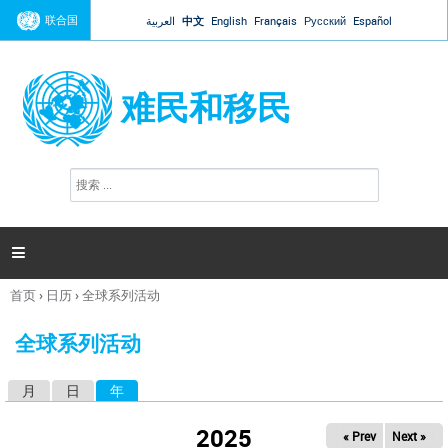
Jump to navigation
联合国
العربية
中文
English
Français
Русский
Español
难民和移民
搜
搜
索
索
表
单

首页
›
日历
›
全球系列活动
你
在
全球系列活动
这
里
月
日
年
（活动标签）
主
标
2025
« Prev
Next »
签