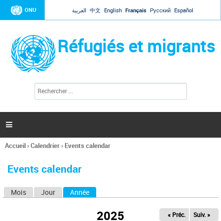
Jump to navigation
ONU
العربية
中文
English
Français
Русский
Español
Réfugiés et migrants
R
F
e
o
c
r
h
e
m
r

u
c
l
h
Accueil
›
Calendrier
›
Events calendar
a
e
Vous
r
i
êtes
r
Events calendar
ici
e
d
Mois
Jour
Année
(onglet actif)
O
e
r
n
e
2025
« Préc.
Suiv. »
g