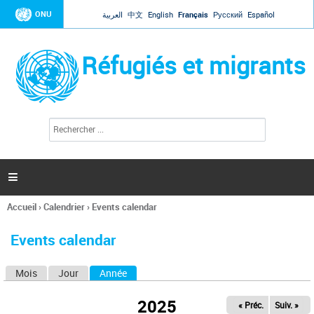
Jump to navigation
ONU
العربية
中文
English
Français
Русский
Español
Réfugiés et migrants
R
F
e
o
c
r
h
e
m
r

u
c
l
h
Accueil
›
Calendrier
›
Events calendar
a
e
Vous
r
i
êtes
r
Events calendar
ici
e
d
Mois
Jour
Année
(onglet actif)
O
e
r
n
e
2025
« Préc.
Suiv. »
g