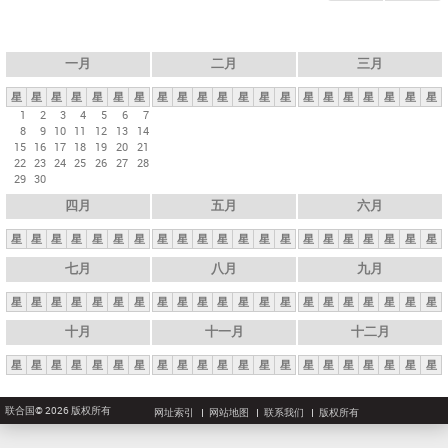
一月
二月
三月
星
星
星
星
星
星
星
星
星
星
星
星
星
星
星
星
星
星
星
星
星
1
2
3
4
5
6
7
8
9
10
11
12
13
14
15
16
17
18
19
20
21
22
23
24
25
26
27
28
29
30
四月
五月
六月
星
星
星
星
星
星
星
星
星
星
星
星
星
星
星
星
星
星
星
星
星
七月
八月
九月
星
星
星
星
星
星
星
星
星
星
星
星
星
星
星
星
星
星
星
星
星
十月
十一月
十二月
星
星
星
星
星
星
星
星
星
星
星
星
星
星
星
星
星
星
星
星
星
联合国© 2026 版权所有
网址索引
网站地图
联系我们
版权所有