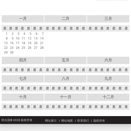
一月
二月
三月
星
星
星
星
星
星
星
星
星
星
星
星
星
星
星
星
星
星
星
星
星
1
2
3
4
5
6
7
8
9
10
11
12
13
14
15
16
17
18
19
20
21
22
23
24
25
26
27
28
29
30
四月
五月
六月
星
星
星
星
星
星
星
星
星
星
星
星
星
星
星
星
星
星
星
星
星
七月
八月
九月
星
星
星
星
星
星
星
星
星
星
星
星
星
星
星
星
星
星
星
星
星
十月
十一月
十二月
星
星
星
星
星
星
星
星
星
星
星
星
星
星
星
星
星
星
星
星
星
联合国© 2026 版权所有
网址索引
网站地图
联系我们
版权所有