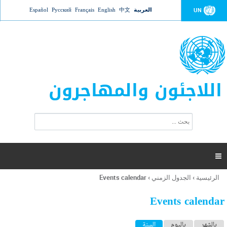
Jump to navigation
العربية
中文
English
Français
Русский
Español
UN
اللاجئون والمهاجرون
ا
ب
س
ح
ت
ث
م
ا

ر
ة
الرئيسية
›
الجدول الزمني
›
Events calendar
أنت
ا
هنا
ل
Events calendar
ب
ح
ا
بالشهر
باليوم
السنة
(علامة التبويب النشطة)
ث