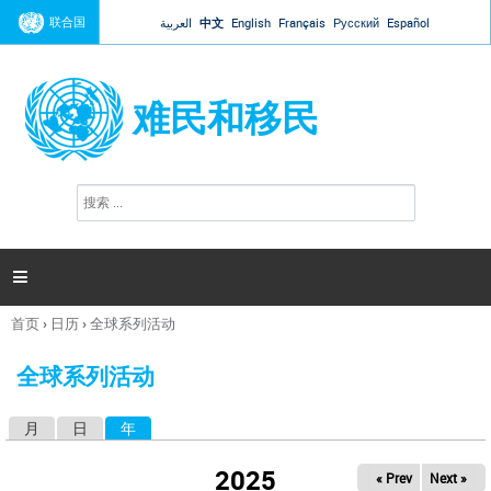
Jump to navigation
联合国
العربية
中文
English
Français
Русский
Español
难民和移民
搜
搜
索
索
表
单

首页
›
日历
›
全球系列活动
你
在
全球系列活动
这
里
月
日
年
（活动标签）
主
标
2025
« Prev
Next »
签