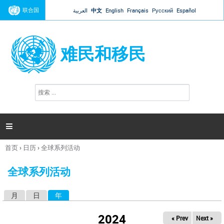
Jump to navigation
联合国
العربية
中文
English
Français
Русский
Español
难民和移民
搜
搜
索
索
表
单

首页
›
日历
›
全球系列活动
你
在
全球系列活动
这
里
月
日
年
（活动标签）
主
标
2024
« Prev
Next »
签