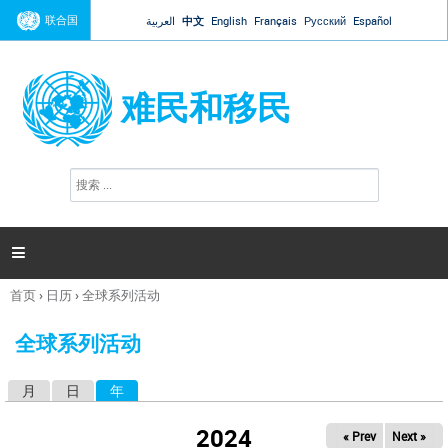
Jump to navigation
联合国
العربية
中文
English
Français
Русский
Español
难民和移民
搜
搜
索
索
表
单

首页
›
日历
›
全球系列活动
你
在
全球系列活动
这
里
月
日
年
（活动标签）
主
标
2024
« Prev
Next »
签