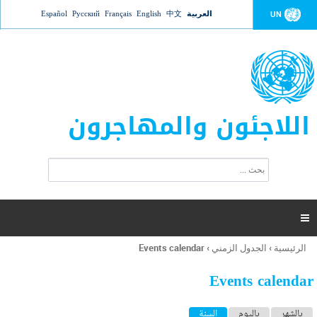
Jump to navigation
العربية
中文
English
Français
Русский
Español
UN
اللاجئون والمهاجرون
ا
ب
س
ح
ت
ث
م
ا

ر
ة
الرئيسية
›
الجدول الزمني
›
Events calendar
أنت
ا
هنا
ل
Events calendar
ب
ح
ا
بالشهر
باليوم
السنة
(علامة التبويب النشطة)
ث